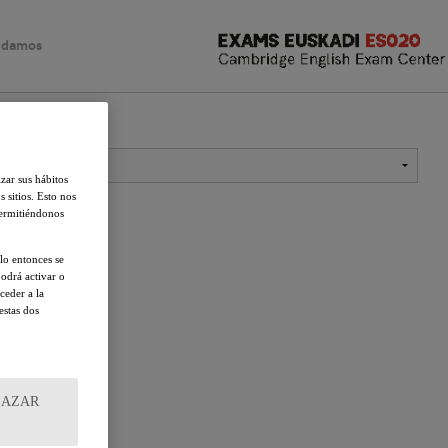
udamos
IELTS
FAQ
Linguaskill
izar sus hábitos
s sitios. Esto nos
permitiéndonos
lo entonces se
odrá activar o
ceder a la
estas dos
HAZAR