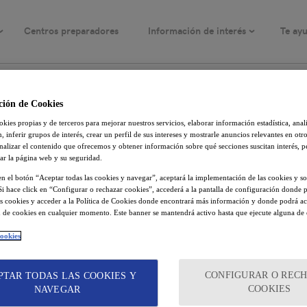
Centros preparadores
Información de interés
Te ay
general
Intermedio
Contacta para + info
Convocatorias
Avanzado
Fechas y precios
Resultados
NIVEL:
ción de Cookies
IELTS
kies propias y de terceros para mejorar nuestros servicios, elaborar información estadística, anal
 inferir grupos de interés, crear un perfil de sus intereses y mostrarle anuncios relevantes en otro
nalizar el contenido que ofrecemos y obtener información sobre qué secciones suscitan interés, 
sultado(s)
r la página web y su seguridad.
 en el botón “Aceptar todas las cookies y navegar”, aceptará la implementación de las cookies y so
Si hace click en “Configurar o rechazar cookies”, accederá a la pantalla de configuración donde p
las cookies y acceder a la Política de Cookies donde encontrará más información y donde podrá ac
 de cookies en cualquier momento. Este banner se mantendrá activo hasta que ejecute alguna de 
cookies
CONFIGURAR O REC
PTAR TODAS LAS COOKIES Y
COOKIES
NAVEGAR