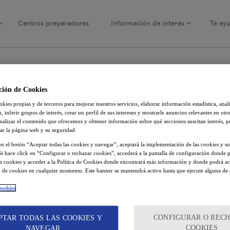
Centros preparadores
Información de interés
Te ay
general
Intermedio
Contacta para + info
Convocatorias
Avanzado
Fechas y precios
Resultados
istón. Busca tu próxim
ción de Cookies
kies propias y de terceros para mejorar nuestros servicios, elaborar información estadística, anal
 acompañaremos para
 inferir grupos de interés, crear un perfil de sus intereses y mostrarle anuncios relevantes en otro
nalizar el contenido que ofrecemos y obtener información sobre qué secciones suscitan interés, 
certificar tu nivel con
r la página web y su seguridad.
 en el botón “Aceptar todas las cookies y navegar”, aceptará la implementación de las cookies y so
Si hace click en “Configurar o rechazar cookies”, accederá a la pantalla de configuración donde p
decuado.
las cookies y acceder a la Política de Cookies donde encontrará más información y donde podrá ac
 de cookies en cualquier momento. Este banner se mantendrá activo hasta que ejecute alguna de 
cookies
NIVEL:
CONFIGURAR O REC
PTAR TODAS LAS COOKIES Y
COOKIES
NAVEGAR
Principiante