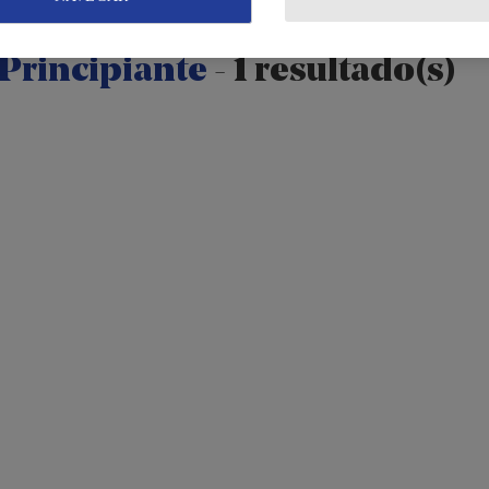
Principiante
-
1 resultado(s)