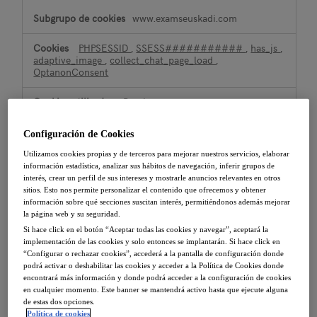
www.examseuskadi.com
PHPSESSID
,
SSESS###########
,
has_js
,
adaptive_image
,
collect_chat_page_load
,
OptanonConsent
Propia
Sesión, 23 Días, Sesión, Sesión, 29 Días,
Configuración de Cookies
Sesión
Utilizamos cookies propias y de terceros para mejorar nuestros servicios, elaborar
información estadística, analizar sus hábitos de navegación, inferir grupos de
interés, crear un perfil de sus intereses y mostrarle anuncios relevantes en otros
collectcdn.com
sitios. Esto nos permite personalizar el contenido que ofrecemos y obtener
información sobre qué secciones suscitan interés, permitiéndonos además mejorar
collect_chat_page_load
la página web y su seguridad.
Si hace click en el botón “Aceptar todas las cookies y navegar”, aceptará la
implementación de las cookies y solo entonces se implantarán. Si hace click en
Tercero
“Configurar o rechazar cookies”, accederá a la pantalla de configuración donde
podrá activar o deshabilitar las cookies y acceder a la Política de Cookies donde
29 Días
encontrará más información y donde podrá acceder a la configuración de cookies
en cualquier momento. Este banner se mantendrá activo hasta que ejecute alguna
de estas dos opciones.
www.lacunza.es
Política de cookies