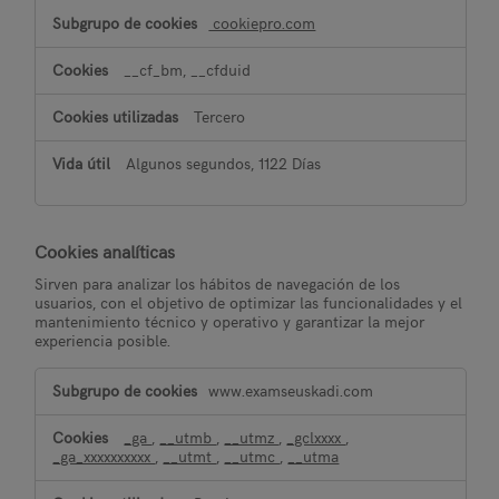
cookiepro.com
__cf_bm, __cfduid
Tercero
Algunos segundos, 1122 Días
Cookies analíticas
Sirven para analizar los hábitos de navegación de los
usuarios, con el objetivo de optimizar las funcionalidades y el
mantenimiento técnico y operativo y garantizar la mejor
experiencia posible.
Cookies
www.examseuskadi.com
analíticas
_ga
,
__utmb
,
__utmz
,
_gclxxxx
,
_ga_xxxxxxxxxx
,
__utmt
,
__utmc
,
__utma