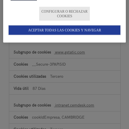
SSESS###########, DRUPAL_UID
CONFIGURAR O RECHAZAR
COOKIES
Tercero
ACEPTAR TODAS LAS COOKIES Y NAVEGAR
23 Días, 23 Días
www.gstatic.com
__Secure-3PAPISID
Tercero
87 Días
intranet.cemdesk.com
cookIdEmpresa, CAMBRIDGE