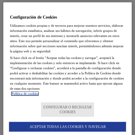
Configuración de Cookies
En ES020, Exams Euskadi Cambridge Examinations
Utilizamos cookies propias y de terceros para mejorar nuestros servicios, elaborar
Platinum Centre, llevamos más de 35 años trabajando con
información estadística, analizar sus hábitos de navegación, inferir grupos de
los principales Centros Preparadores para los exámenes
interés, crear un perfil de sus intereses y mostrarle anuncios relevantes en otros
sitios. Esto nos permite personalizar el contenido que ofrecemos y obtener
de Cambridge Assessment English debido a las garantías
información sobre qué secciones suscitan interés, permitiéndonos además mejorar
que ofrecemos en la organización y gestión de los
la página web y su seguridad.
exámenes.
Si hace click en el botón “Aceptar todas las cookies y navegar”, aceptará la
implementación de las cookies y solo entonces se implantarán. Si hace click en
“Configurar o rechazar cookies”, accederá a la pantalla de configuración donde
¿Quieres ser nuevo centro preparador con ES020? Rellena
podrá activar o deshabilitar las cookies y acceder a la Política de Cookies donde
este
formulario
y nos pondremos en contacto contigo.
encontrará más información y donde podrá acceder a la configuración de cookies
en cualquier momento. Este banner se mantendrá activo hasta que ejecute alguna
de estas dos opciones.
Política de cookies
CONFIGURAR O RECHAZAR
Tanto si eres alumno o centro preparador.
COOKIES
Matricúlate
ACEPTAR TODAS LAS COOKIES Y NAVEGAR