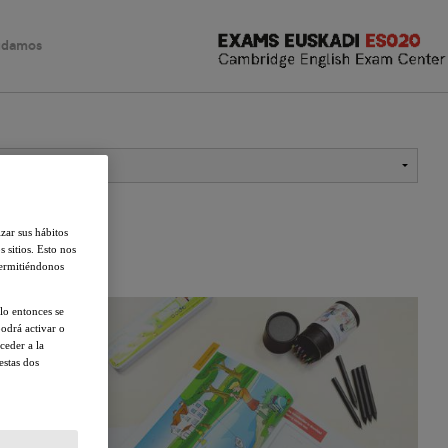
udamos
IELTS
FAQ
Linguaskill
izar sus hábitos
s sitios. Esto nos
permitiéndonos
lo entonces se
odrá activar o
ceder a la
estas dos