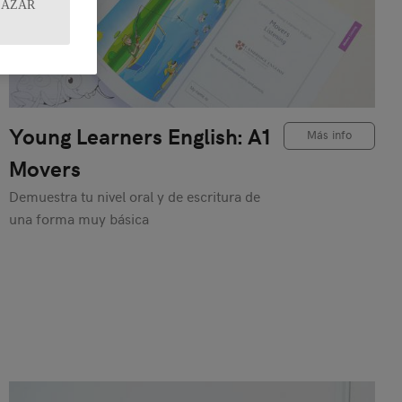
HAZAR
Young Learners English: A1
Más info
Movers
Demuestra tu nivel oral y de escritura de
una forma muy básica