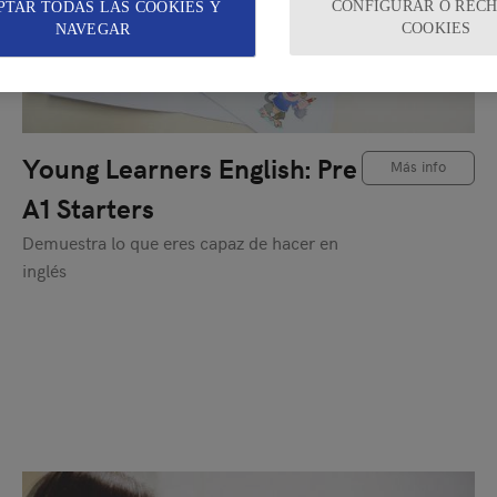
CONFIGURAR O REC
PTAR TODAS LAS COOKIES Y
COOKIES
NAVEGAR
Young Learners English: Pre
Más info
A1 Starters
Demuestra lo que eres capaz de hacer en
inglés