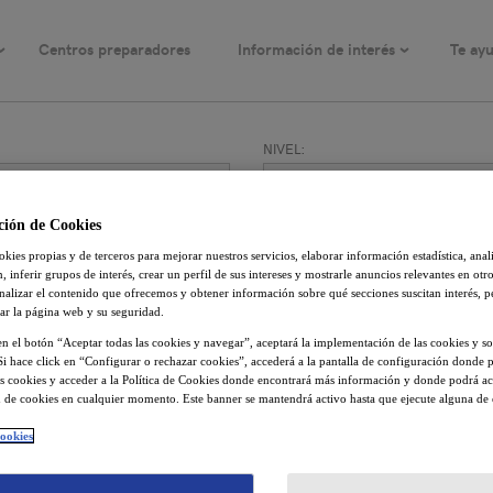
Centros preparadores
Información de interés
Te ay
general
Intermedio
Contacta para + info
Convocatorias
Avanzado
Fechas y precios
Resultados
NIVEL:
Principiante
ción de Cookies
te
-
6 resultado(s)
kies propias y de terceros para mejorar nuestros servicios, elaborar información estadística, anal
 inferir grupos de interés, crear un perfil de sus intereses y mostrarle anuncios relevantes en otro
nalizar el contenido que ofrecemos y obtener información sobre qué secciones suscitan interés, 
r la página web y su seguridad.
 en el botón “Aceptar todas las cookies y navegar”, aceptará la implementación de las cookies y so
Si hace click en “Configurar o rechazar cookies”, accederá a la pantalla de configuración donde p
las cookies y acceder a la Política de Cookies donde encontrará más información y donde podrá ac
 de cookies en cualquier momento. Este banner se mantendrá activo hasta que ejecute alguna de 
cookies