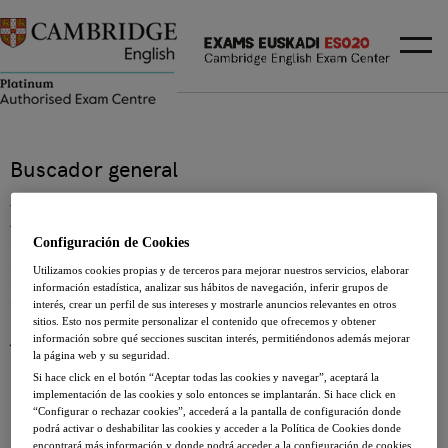
Buscador general
Podemos ayudarte a
Configuración de Cookies
planificar la mejor forma
Utilizamos cookies propias y de terceros para mejorar nuestros servicios, elaborar
para conseguir tus
información estadística, analizar sus hábitos de navegación, inferir grupos de
interés, crear un perfil de sus intereses y mostrarle anuncios relevantes en otros
objetivos. Encuentra lo que
sitios. Esto nos permite personalizar el contenido que ofrecemos y obtener
información sobre qué secciones suscitan interés, permitiéndonos además mejorar
buscas en nuestra amplia
la página web y su seguridad.
Si hace click en el botón “Aceptar todas las cookies y navegar”, aceptará la
oferta.
implementación de las cookies y solo entonces se implantarán. Si hace click en
“Configurar o rechazar cookies”, accederá a la pantalla de configuración donde
podrá activar o deshabilitar las cookies y acceder a la Política de Cookies donde
encontrará más información y donde podrá acceder a la configuración de cookies