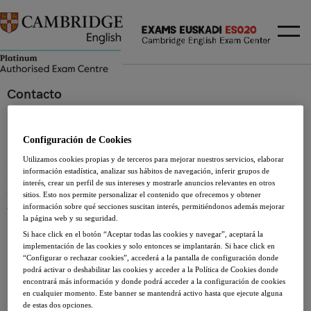
Contacto
Campamentos
Configuración de Cookies
Si deseas más información acerca de alguno de los servicios
Utilizamos cookies propias y de terceros para mejorar nuestros servicios, elaborar
información estadística, analizar sus hábitos de navegación, inferir grupos de
de Lacunza-ih, o quieres hacer algún comentario, no dudes
interés, crear un perfil de sus intereses y mostrarle anuncios relevantes en otros
en ponerte en contacto con nosotros a través de nuestro
sitios. Esto nos permite personalizar el contenido que ofrecemos y obtener
información sobre qué secciones suscitan interés, permitiéndonos además mejorar
formulario de contacto:
la página web y su seguridad.
Si hace click en el botón “Aceptar todas las cookies y navegar”, aceptará la
INFORMACIÓN BÁSICA DE PROTECCIÓN DE DATOS
implementación de las cookies y solo entonces se implantarán. Si hace click en
“Configurar o rechazar cookies”, accederá a la pantalla de configuración donde
podrá activar o deshabilitar las cookies y acceder a la Política de Cookies donde
Responsable del tratamiento:
ACADEMIA LACUNZA, S.L.
encontrará más información y donde podrá acceder a la configuración de cookies
Finalidad:
Management of queries and requests for
en cualquier momento. Este banner se mantendrá activo hasta que ejecute alguna
de estas dos opciones.
information