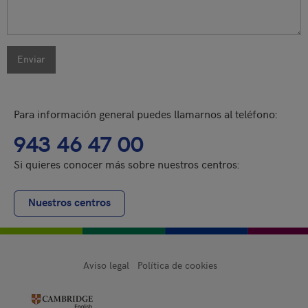
CAPTCHA
Enviar
Esta pregunta
es para
comprobar si
Para información general puedes llamarnos al teléfono:
usted es un
943 46 47 00
visitante
humano y
Si quieres conocer más sobre nuestros centros:
prevenir
envíos de
Nuestros centros
spam
automatizado.
2 + 7
Aviso legal
Política de cookies