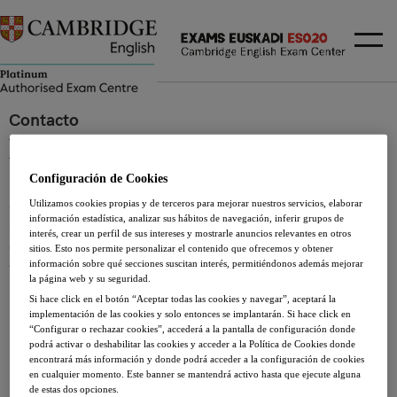
Contacto
Buscador de examenes
Configuración de Cookies
Si deseas más información acerca de alguno de los servicios
Utilizamos cookies propias y de terceros para mejorar nuestros servicios, elaborar
información estadística, analizar sus hábitos de navegación, inferir grupos de
de Lacunza-ih, o quieres hacer algún comentario, no dudes
interés, crear un perfil de sus intereses y mostrarle anuncios relevantes en otros
en ponerte en contacto con nosotros a través de nuestro
sitios. Esto nos permite personalizar el contenido que ofrecemos y obtener
información sobre qué secciones suscitan interés, permitiéndonos además mejorar
formulario de contacto:
la página web y su seguridad.
Si hace click en el botón “Aceptar todas las cookies y navegar”, aceptará la
INFORMACIÓN BÁSICA DE PROTECCIÓN DE DATOS
implementación de las cookies y solo entonces se implantarán. Si hace click en
“Configurar o rechazar cookies”, accederá a la pantalla de configuración donde
podrá activar o deshabilitar las cookies y acceder a la Política de Cookies donde
Responsable del tratamiento:
ACADEMIA LACUNZA, S.L.
encontrará más información y donde podrá acceder a la configuración de cookies
Finalidad:
Management of queries and requests for
en cualquier momento. Este banner se mantendrá activo hasta que ejecute alguna
de estas dos opciones.
information