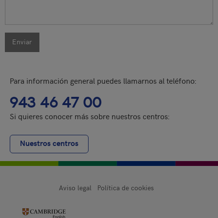
CAPTCHA
Enviar
Esta pregunta
es para
comprobar si
Para información general puedes llamarnos al teléfono:
usted es un
943 46 47 00
visitante
humano y
Si quieres conocer más sobre nuestros centros:
prevenir
envíos de
Nuestros centros
spam
automatizado.
2 + 7
Aviso legal
Política de cookies