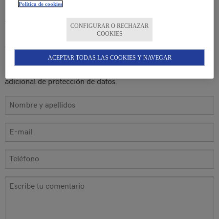
Política de cookies
Legitimación:
consentimiento del interesado para el
tratamiento de sus datos.
CONFIGURAR O RECHAZAR
COOKIES
Destinatarios:
los datos no se cederán a terceros, salvo
obligación legal.
Derechos:
puede acceder, rectificar y suprimir los datos, así
ACEPTAR TODAS LAS COOKIES Y NAVEGAR
como ejercer otros derechos y consultar información
adicional de protección de datos.
Nombre y apellidos
*
E-mail
*
Teléfono
*
Escribe tu comentario